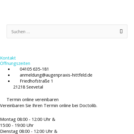
S
u
c
Kontakt
h
Öffnungszeiten
e
04105 635-181
anmeldung@augenpraxis-hittfeld.de
n
Friedhofstraße 1
n
21218 Seevetal
a
Termin online vereinbaren
c
Vereinbaren Sie Ihren Termin online bei Doctolib.
h
Montag
08:00 - 12:00 Uhr &
:
15:00 - 19:00 Uhr
Dienstag
08:00 - 12:00 Uhr &